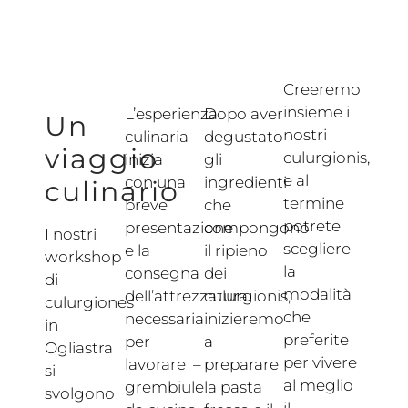
Creeremo
insieme i
L’esperienza
Dopo aver
Un
nostri
culinaria
degustato
viaggio
culurgionis,
inizia
gli
e al
con una
ingredienti
culinario
termine
breve
che
potrete
presentazione
compongono
I nostri
scegliere
e la
il ripieno
workshop
la
consegna
dei
di
modalità
dell’attrezzatura
culurgionis,
culurgiones
che
necessaria
inizieremo
in
preferite
per
a
Ogliastra
per vivere
lavorare –
preparare
si
al meglio
grembiule
la pasta
svolgono
il