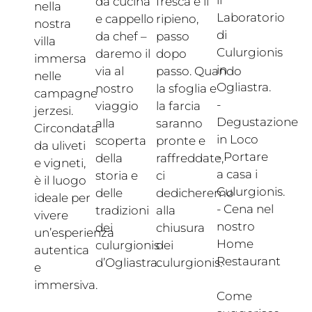
da cucina
fresca e il
nella
Laboratorio
e cappello
ripieno,
nostra
di
da chef –
passo
villa
Culurgionis
daremo il
dopo
immersa
in
via al
passo. Quando
nelle
Ogliastra.
nostro
la sfoglia e
campagne
-
viaggio
la farcia
jerzesi.
Degustazione
alla
saranno
Circondata
in Loco
scoperta
pronte e
da uliveti
- Portare
della
raffreddate,
e vigneti,
a casa i
storia e
ci
è il luogo
Culurgionis.
delle
dedicheremo
ideale per
- Cena nel
tradizioni
alla
vivere
nostro
dei
chiusura
un’esperienza
Home
culurgionis
dei
autentica
Restaurant
d’Ogliastra.
culurgionis.
e
immersiva.
Come